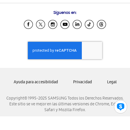
Preguntas Frecuentes
Samsung Costa Rica
Síguenos en:
Samsung Ecuador
Samsung El Salvador
Samsung Guatemala
Samsung Honduras
Samsung Nicaragua
Samsung Panamá
Samsung República Dominicana
Samsung Venezuela
Ayuda para accesibilidad
Privacidad
Legal
Copyright© 1995-2025 SAMSUNG Todos los Derechos Reservados.
Este sitio se ve mejor en las últimas versiones de Chrome, Edge,
Safari y Mozilla Firefox.