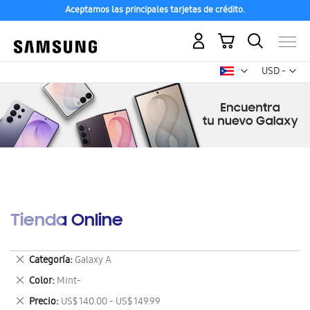
Aceptamos las principales tarjetas de crédito.
Mi carrito
Mon
USD -
dólar
estadounid
Tienda Online
Eliminar
Categoría
Galaxy A
este
Eliminar
Color
Mint-
artículo
este
Eliminar
Precio
US$ 140.00 - US$ 149.99
artículo