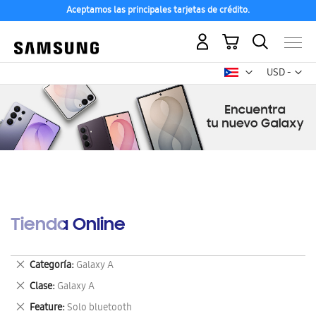
Aceptamos las principales tarjetas de crédito.
Mi carrito
Mon
USD -
dólar
estadounid
Tienda Online
Eliminar
Categoría
Galaxy A
este
Eliminar
Clase
Galaxy A
artículo
este
Eliminar
Feature
Solo bluetooth
artículo