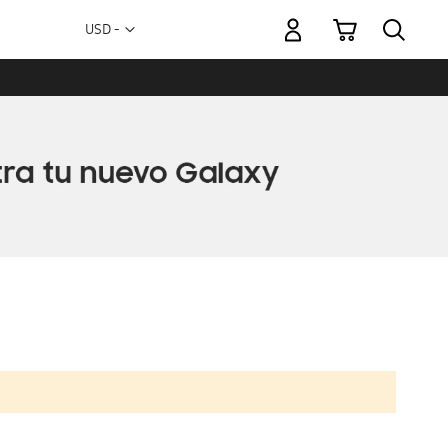
Mi carrito
Moneda
USD -
dólar
estadounidense