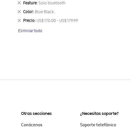
este
Eliminar
Feature
Solo bluetooth
artículo
este
Eliminar
Color
Blue Black.
artículo
este
Eliminar
Precio
US$ 170.00 - US$ 179.99
artículo
este
Eliminar todo
artículo
Otras secciones
¿Necesitas soporte?
Conócenos
Soporte telefónico