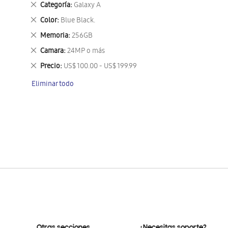
Eliminar
Categoría
Galaxy A
este
Eliminar
Color
Blue Black.
artículo
este
Eliminar
Memoria
256GB
artículo
este
Eliminar
Camara
24MP o más
artículo
este
Eliminar
Precio
US$ 100.00 - US$ 199.99
artículo
este
Eliminar todo
artículo
Otras secciones
¿Necesitas soporte?