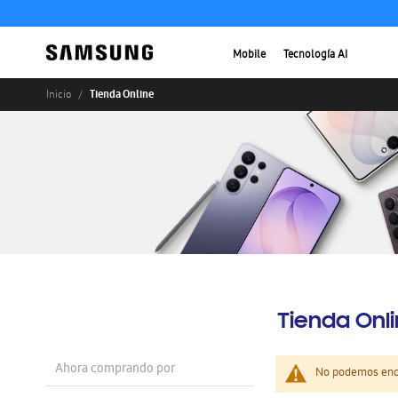
Mobile
Tecnología AI
Tienda Online
Inicio
Tienda Onl
Ahora comprando por
No podemos enco