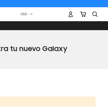
Mi carrito
Moneda
USD -
dólar
estadounidense