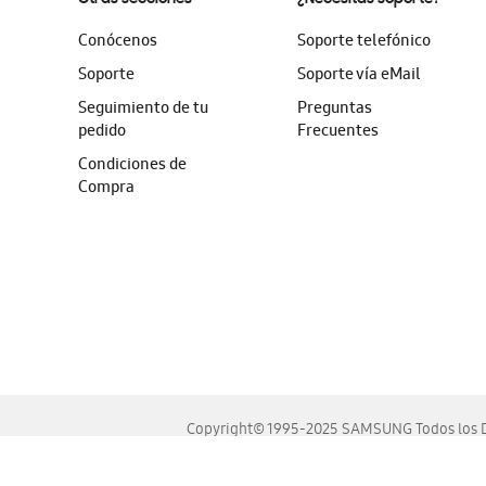
Conócenos
Soporte telefónico
Soporte
Soporte vía eMail
Seguimiento de tu
Preguntas
pedido
Frecuentes
Condiciones de
Compra
Copyright© 1995-2025 SAMSUNG Todos los D
Este sitio se ve mejor en las últimas versiones de Chrome