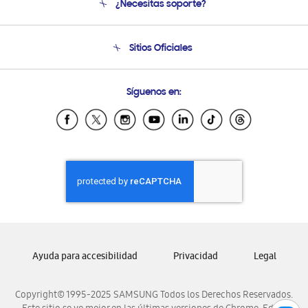
¿Necesitas soporte?
Soporte
Seguimiento de tu pedido
Soporte telefónico
Sitios Oficiales
Condiciones de Compra
Soporte vía eMail
Preguntas Frecuentes
Samsung Costa Rica
Síguenos en:
Samsung Ecuador
Samsung El Salvador
Samsung Guatemala
Samsung Honduras
Samsung Nicaragua
Samsung Panamá
Samsung República Dominicana
Samsung Venezuela
Ayuda para accesibilidad
Privacidad
Legal
Copyright© 1995-2025 SAMSUNG Todos los Derechos Reservados.