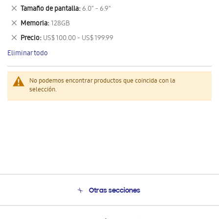
este
Eliminar
Tamaño de pantalla
6.0" - 6.9"
artículo
este
Eliminar
Memoria
128GB
artículo
este
Eliminar
Precio
US$ 100.00 - US$ 199.99
artículo
este
Eliminar todo
artículo
No podemos encontrar productos que coincida con la
selección.
Otras secciones
Conócenos