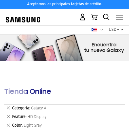
Aceptamos las principales tarjetas de crédito.
Mi carrito
Mon
USD -
dólar
estadounid
Tienda Online
Eliminar
Categoría
Galaxy A
este
Eliminar
Feature
HD Display
artículo
este
Eliminar
Color
Light Gray
artículo