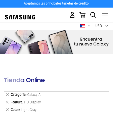
Aceptamos las principales tarjetas de crédito.
Mi carrito
Mon
USD -
dólar
estadounid
Tienda Online
Eliminar
Categoría
Galaxy A
este
Eliminar
Feature
HD Display
artículo
este
Eliminar
Color
Light Gray
artículo