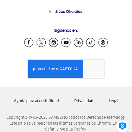
Seguimiento de tu pedido
Soporte telefónico
Sitios Oficiales
Condiciones de Compra
Soporte vía eMail
Preguntas Frecuentes
Samsung Costa Rica
Síguenos en:
Samsung Ecuador
Samsung El Salvador
Samsung Guatemala
Samsung Honduras
Samsung Nicaragua
Samsung Panamá
Samsung República Dominicana
Samsung Venezuela
Ayuda para accesibilidad
Privacidad
Legal
Copyright© 1995-2025 SAMSUNG Todos los Derechos Reservados.
Este sitio se ve mejor en las últimas versiones de Chrome, Edge,
Safari y Mozilla Firefox.