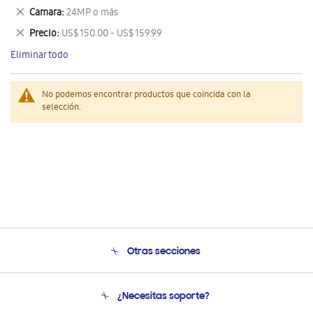
este
Eliminar
Camara
24MP o más
artículo
este
Eliminar
Precio
US$ 150.00 - US$ 159.99
artículo
este
Eliminar todo
artículo
No podemos encontrar productos que coincida con la
selección.
Otras secciones
Conócenos
¿Necesitas soporte?
Soporte