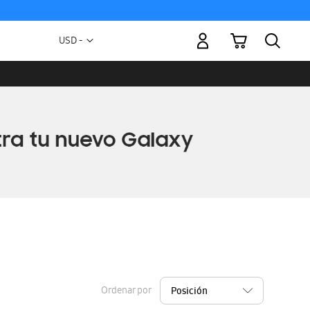
Mi carrito
Moneda
USD -
dólar
estadounidense
Ordenar por