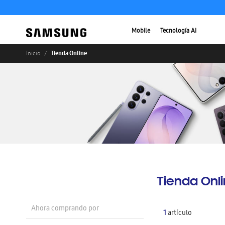
Mobile
Tecnología AI
Tienda Online
Inicio
Tienda Onl
Ahora comprando por
1
artículo