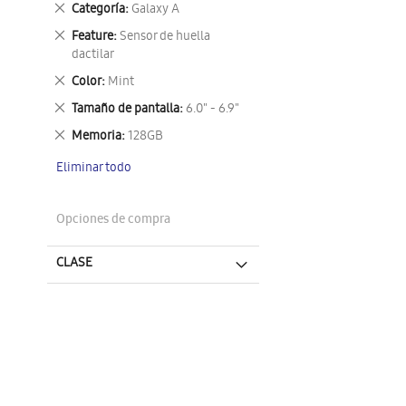
Eliminar
Categoría
Galaxy A
este
Eliminar
Feature
Sensor de huella
artículo
este
dactilar
artículo
Eliminar
Color
Mint
este
Eliminar
Tamaño de pantalla
6.0" - 6.9"
artículo
este
Eliminar
Memoria
128GB
artículo
este
Eliminar todo
artículo
Opciones de compra
CLASE