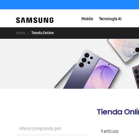
Mobile
Tecnología AI
Tienda Online
Inicio
Tienda Onl
Ahora comprando por
1
artículo