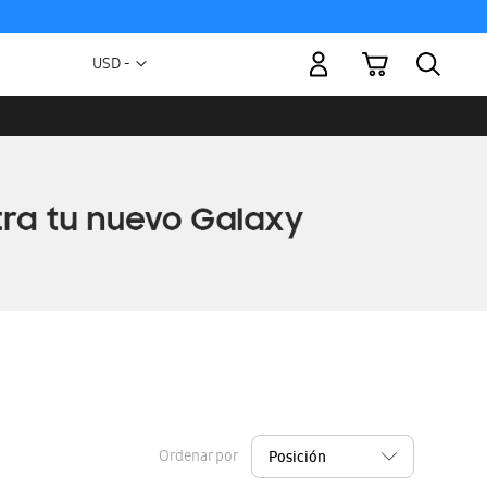
Mi carrito
Moneda
USD -
dólar
estadounidense
Ordenar por