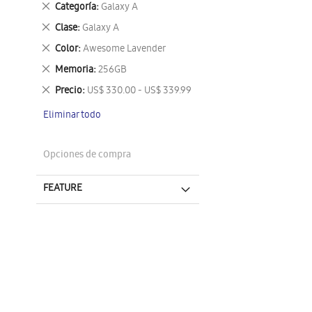
Eliminar
Categoría
Galaxy A
este
Eliminar
Clase
Galaxy A
artículo
este
Eliminar
Color
Awesome Lavender
artículo
este
Eliminar
Memoria
256GB
artículo
este
Eliminar
Precio
US$ 330.00 - US$ 339.99
artículo
este
Eliminar todo
artículo
Opciones de compra
FEATURE