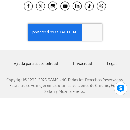
Samsung El Salvador
Samsung Guatemala
Samsung Honduras
Samsung Nicaragua
Samsung Panamá
Samsung República Dominicana
Samsung Venezuela
Ayuda para accesibilidad
Privacidad
Legal
Copyright© 1995-2025 SAMSUNG Todos los Derechos Reservados.
Este sitio se ve mejor en las últimas versiones de Chrome, Edge,
Safari y Mozilla Firefox.