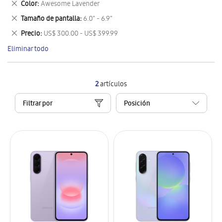
Eliminar
Color
Awesome Lavender
artículo
este
Eliminar
Tamaño de pantalla
6.0" - 6.9"
artículo
este
Eliminar
Precio
US$ 300.00 - US$ 399.99
artículo
este
Eliminar todo
artículo
2
artículos
Filtrar por