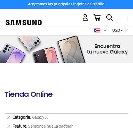
Aceptamos las principales tarjetas de crédito.
Mi carrito
Mon
USD -
dólar
estadounid
Tienda Online
Eliminar
Categoría
Galaxy A
este
Eliminar
Feature
Sensor de huella dactilar
artículo
este