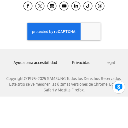
Samsung El Salvador
Samsung Guatemala
Samsung Honduras
Samsung Nicaragua
Samsung Panamá
Samsung República Dominicana
Samsung Venezuela
Ayuda para accesibilidad
Privacidad
Legal
Copyright© 1995-2025 SAMSUNG Todos los Derechos Reservados.
Este sitio se ve mejor en las últimas versiones de Chrome, Edge,
Safari y Mozilla Firefox.