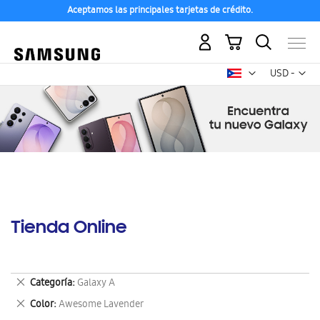
Aceptamos las principales tarjetas de crédito.
Mi carrito
Mon
USD -
dólar
estadounid
Tienda Online
Eliminar
Categoría
Galaxy A
este
Eliminar
Color
Awesome Lavender
artículo
este