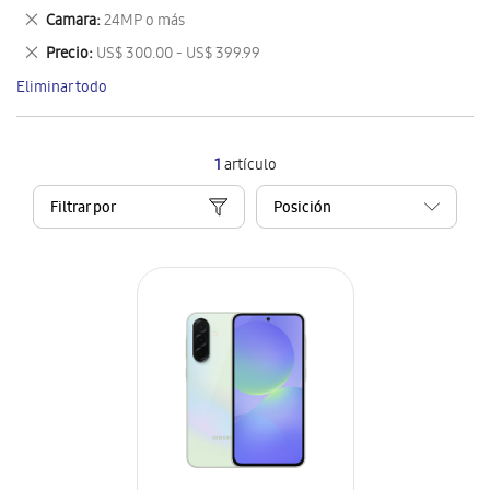
este
Eliminar
Camara
24MP o más
artículo
este
Eliminar
Precio
US$ 300.00 - US$ 399.99
artículo
este
Eliminar todo
artículo
1
artículo
Filtrar por