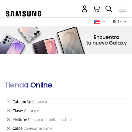
Mi carrito
Mon
USD -
dólar
estadounid
Tienda Online
Eliminar
Categoría
Galaxy A
este
Eliminar
Clase
Galaxy A
artículo
este
Eliminar
Feature
Sensor de huella dactilar
artículo
este
Eliminar
Color
Awesome Lime
artículo