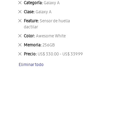
Eliminar
Categoría
Galaxy A
este
Eliminar
Clase
Galaxy A
artículo
este
Eliminar
Feature
Sensor de huella
artículo
este
dactilar
artículo
Eliminar
Color
Awesome White
este
Eliminar
Memoria
256GB
artículo
este
Eliminar
Precio
US$ 330.00 - US$ 339.99
artículo
este
Eliminar todo
artículo