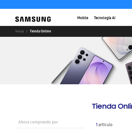
Mobile
Tecnología AI
Tienda Online
Inicio
Tienda Onl
Ahora comprando por
1
artículo