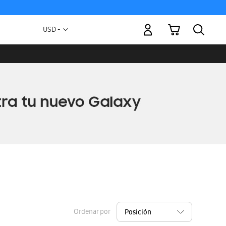
Mi carrito
Moneda
USD -
dólar
estadounidense
Ordenar por