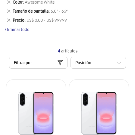
Eliminar
Color
Awesome White
artículo
este
Eliminar
Tamaño de pantalla
6.0" - 6.9"
artículo
este
Eliminar
Precio
US$ 0.00 - US$ 999.99
artículo
este
Eliminar todo
artículo
4
artículos
Filtrar por