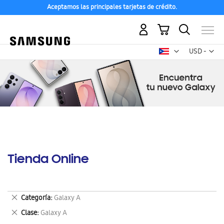
Aceptamos las principales tarjetas de crédito.
Mi carrito
Mon
USD -
dólar
estadounid
Tienda Online
Eliminar
Categoría
Galaxy A
este
Eliminar
Clase
Galaxy A
artículo
este