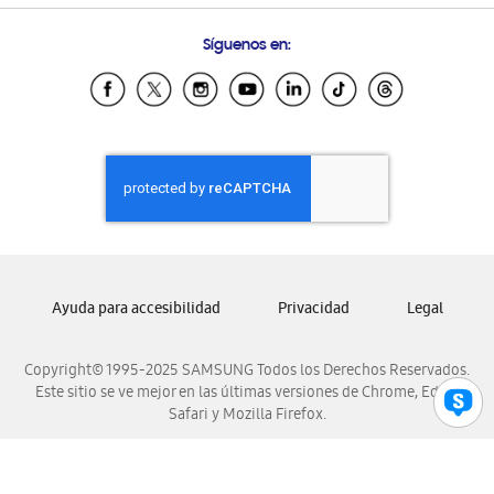
Preguntas Frecuentes
Samsung Costa Rica
Síguenos en:
Samsung Ecuador
Samsung El Salvador
Samsung Guatemala
Samsung Honduras
Samsung Nicaragua
Samsung Panamá
Samsung República Dominicana
Samsung Venezuela
Ayuda para accesibilidad
Privacidad
Legal
Copyright© 1995-2025 SAMSUNG Todos los Derechos Reservados.
Este sitio se ve mejor en las últimas versiones de Chrome, Edge,
Safari y Mozilla Firefox.