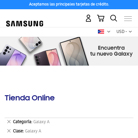
Aceptamos las principales tarjetas de crédito.
Mi carrito
Mon
USD -
dólar
estadounid
Tienda Online
Eliminar
Categoría
Galaxy A
este
Eliminar
Clase
Galaxy A
artículo
este