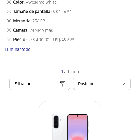
Eliminar
Color
Awesome White
artículo
este
Eliminar
Tamaño de pantalla
6.0" - 6.9"
artículo
este
Eliminar
Memoria
256GB
artículo
este
Eliminar
Camara
24MP o más
artículo
este
Eliminar
Precio
US$ 400.00 - US$ 499.99
artículo
este
Eliminar todo
artículo
1
artículo
Filtrar por