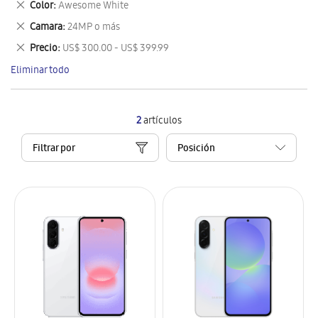
Eliminar
Color
Awesome White
artículo
este
Eliminar
Camara
24MP o más
artículo
este
Eliminar
Precio
US$ 300.00 - US$ 399.99
artículo
este
Eliminar todo
artículo
2
artículos
Filtrar por