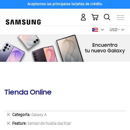
Aceptamos las principales tarjetas de crédito.
Mi carrito
Mon
USD -
dólar
estadounid
Tienda Online
Eliminar
Categoría
Galaxy A
este
Eliminar
Feature
Sensor de huella dactilar
artículo
este