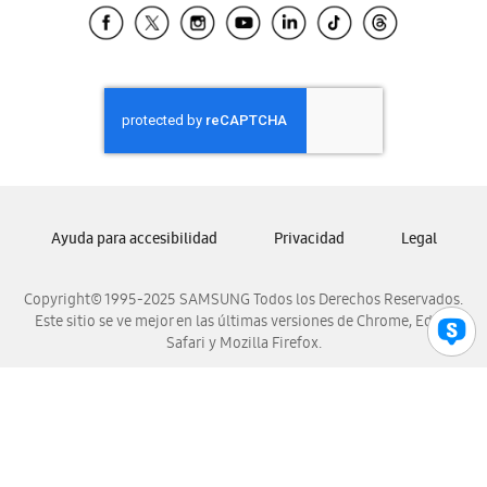
Samsung El Salvador
Samsung Guatemala
Samsung Honduras
Samsung Nicaragua
Samsung Panamá
Samsung República Dominicana
Samsung Venezuela
Ayuda para accesibilidad
Privacidad
Legal
Copyright© 1995-2025 SAMSUNG Todos los Derechos Reservados.
Este sitio se ve mejor en las últimas versiones de Chrome, Edge,
Safari y Mozilla Firefox.