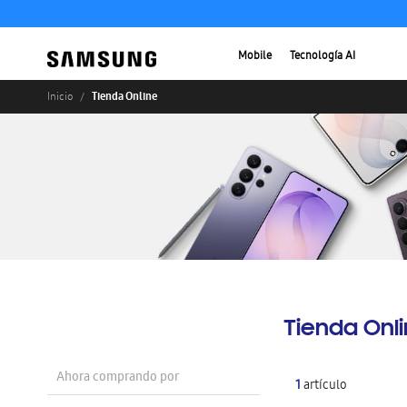
Mobile
Tecnología AI
Tienda Online
Inicio
Tienda Onl
Ahora comprando por
1
artículo