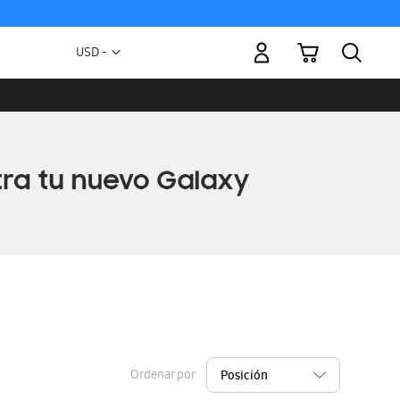
Mi carrito
Moneda
USD -
dólar
estadounidense
Ordenar por