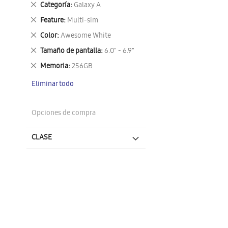
Eliminar
Categoría
Galaxy A
este
Eliminar
Feature
Multi-sim
artículo
este
Eliminar
Color
Awesome White
artículo
este
Eliminar
Tamaño de pantalla
6.0" - 6.9"
artículo
este
Eliminar
Memoria
256GB
artículo
este
Eliminar todo
artículo
Opciones de compra
CLASE