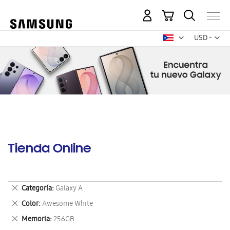
Mi carrito
Mon
USD -
dólar
estadounid
Tienda Online
Eliminar
Categoría
Galaxy A
este
Eliminar
Color
Awesome White
artículo
este
Eliminar
Memoria
256GB
artículo
este