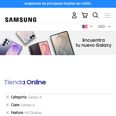
Aceptamos las principales tarjetas de crédito.
Mi carrito
Mon
USD -
dólar
estadounid
Tienda Online
Eliminar
Categoría
Galaxy A
este
Eliminar
Clase
Galaxy A
artículo
este
Eliminar
Feature
HD Display
artículo