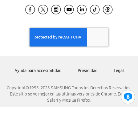
Samsung Ecuador
Samsung El Salvador
Samsung Guatemala
Samsung Honduras
Samsung Nicaragua
Samsung Panamá
Samsung República Dominicana
Samsung Venezuela
Ayuda para accesibilidad
Privacidad
Legal
Copyright© 1995-2025 SAMSUNG Todos los Derechos Reservados.
Este sitio se ve mejor en las últimas versiones de Chrome, Edge,
Safari y Mozilla Firefox.