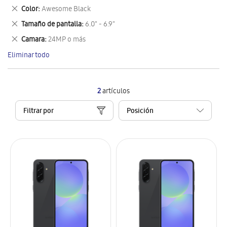
este
Eliminar
Color
Awesome Black
artículo
este
Eliminar
Tamaño de pantalla
6.0" - 6.9"
artículo
este
Eliminar
Camara
24MP o más
artículo
este
Eliminar todo
artículo
2
artículos
Filtrar por