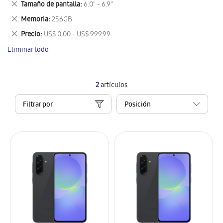
Eliminar
Tamaño de pantalla
6.0" - 6.9"
artículo
este
Eliminar
Memoria
256GB
artículo
este
Eliminar
Precio
US$ 0.00 - US$ 999.99
artículo
este
Eliminar todo
artículo
2
artículos
Filtrar por