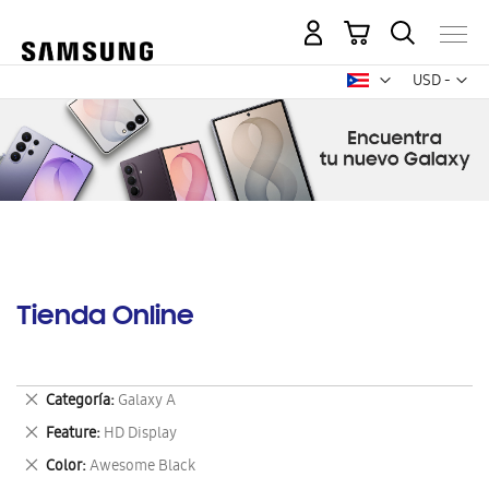
Mi carrito
Mon
USD -
dólar
estadounid
Tienda Online
Eliminar
Categoría
Galaxy A
este
Eliminar
Feature
HD Display
artículo
este
Eliminar
Color
Awesome Black
artículo
este