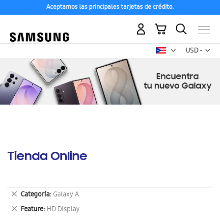
Aceptamos las principales tarjetas de crédito.
Mi carrito
Mon
USD -
dólar
estadounid
Tienda Online
Eliminar
Categoría
Galaxy A
este
Eliminar
Feature
HD Display
artículo
este