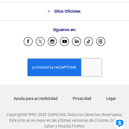
Seguimiento de tu pedido
Soporte telefónico
Sitios Oficiales
Condiciones de Compra
Soporte vía eMail
Preguntas Frecuentes
Samsung Costa Rica
Síguenos en:
Samsung Ecuador
Samsung El Salvador
Samsung Guatemala
Samsung Honduras
Samsung Nicaragua
Samsung Panamá
Samsung República Dominicana
Samsung Venezuela
Ayuda para accesibilidad
Privacidad
Legal
Copyright© 1995-2025 SAMSUNG Todos los Derechos Reservados.
Este sitio se ve mejor en las últimas versiones de Chrome, Edge,
Safari y Mozilla Firefox.