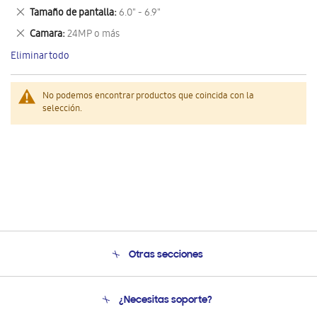
este
Eliminar
Tamaño de pantalla
6.0" - 6.9"
artículo
este
Eliminar
Camara
24MP o más
artículo
este
Eliminar todo
artículo
No podemos encontrar productos que coincida con la
selección.
Otras secciones
Conócenos
¿Necesitas soporte?
Soporte