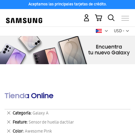
Aceptamos las principales tarjetas de crédito.
Mi carrito
Mon
USD -
dólar
estadounid
Tienda Online
Eliminar
Categoría
Galaxy A
este
Eliminar
Feature
Sensor de huella dactilar
artículo
este
Eliminar
Color
Awesome Pink
artículo