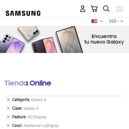
Mi carrito
Mon
USD -
dólar
estadounid
Tienda Online
Eliminar
Categoría
Galaxy A
este
Eliminar
Clase
Galaxy A
artículo
este
Eliminar
Feature
HD Display
artículo
este
Eliminar
Color
Awesome Lightgray
artículo