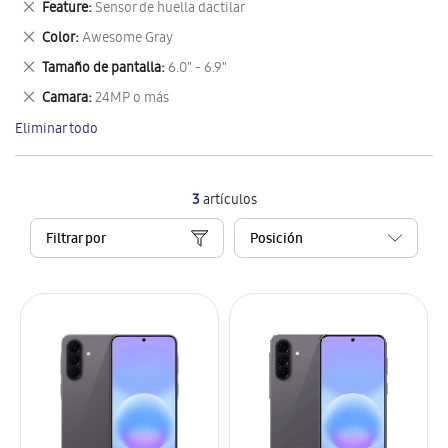
Eliminar
Feature
Sensor de huella dactilar
artículo
este
Eliminar
Color
Awesome Gray
artículo
este
Eliminar
Tamaño de pantalla
6.0" - 6.9"
artículo
este
Eliminar
Camara
24MP o más
artículo
este
Eliminar todo
artículo
3
artículos
Filtrar por