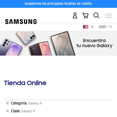
Aceptamos las principales tarjetas de crédito.
Mi carrito
Mon
USD -
dólar
estadounid
Tienda Online
Eliminar
Categoría
Galaxy A
este
Eliminar
Clase
Galaxy A
artículo
este