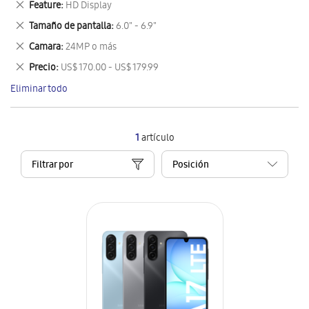
Eliminar
Feature
HD Display
artículo
este
Eliminar
Tamaño de pantalla
6.0" - 6.9"
artículo
este
Eliminar
Camara
24MP o más
artículo
este
Eliminar
Precio
US$ 170.00 - US$ 179.99
artículo
este
Eliminar todo
artículo
1
artículo
Filtrar por