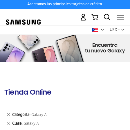
Aceptamos las principales tarjetas de crédito.
Mi carrito
Mon
USD -
dólar
estadounid
Tienda Online
Eliminar
Categoría
Galaxy A
este
Eliminar
Clase
Galaxy A
artículo
este