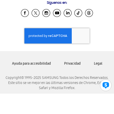
Síguenos en:
Samsung Ecuador
Samsung El Salvador
Samsung Guatemala
Samsung Honduras
Samsung Nicaragua
Samsung Panamá
Samsung República Dominicana
Samsung Venezuela
Ayuda para accesibilidad
Privacidad
Legal
Copyright© 1995-2025 SAMSUNG Todos los Derechos Reservados.
Este sitio se ve mejor en las últimas versiones de Chrome, Edge,
Safari y Mozilla Firefox.