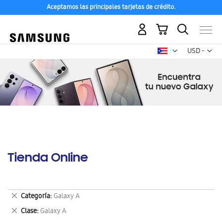
Aceptamos las principales tarjetas de crédito.
Mi carrito
Mon
USD -
dólar
estadounid
Tienda Online
Eliminar
Categoría
Galaxy A
este
Eliminar
Clase
Galaxy A
artículo
este