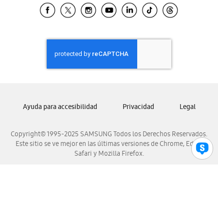
Samsung El Salvador
Samsung Guatemala
Samsung Honduras
Samsung Nicaragua
Samsung Panamá
Samsung República Dominicana
Samsung Venezuela
Ayuda para accesibilidad
Privacidad
Legal
Copyright© 1995-2025 SAMSUNG Todos los Derechos Reservados.
Este sitio se ve mejor en las últimas versiones de Chrome, Edge,
Safari y Mozilla Firefox.