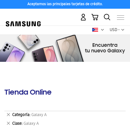
Aceptamos las principales tarjetas de crédito.
Mi carrito
Mon
USD -
dólar
estadounid
Tienda Online
Eliminar
Categoría
Galaxy A
este
Eliminar
Clase
Galaxy A
artículo
este