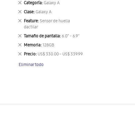
Eliminar
Categoría
Galaxy A
este
Eliminar
Clase
Galaxy A
artículo
este
Eliminar
Feature
Sensor de huella
artículo
este
dactilar
artículo
Eliminar
Tamaño de pantalla
6.0" - 6.9"
este
Eliminar
Memoria
128GB
artículo
este
Eliminar
Precio
US$ 330.00 - US$ 339.99
artículo
este
Eliminar todo
artículo