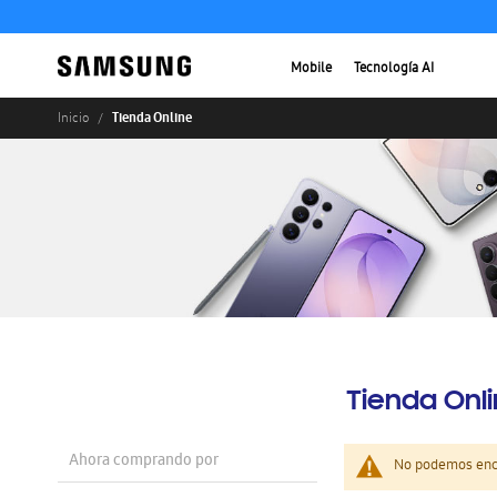
Mobile
Tecnología AI
Tienda Online
Inicio
Tienda Onl
Ahora comprando por
No podemos enco