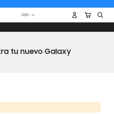
Mi carrito
Moneda
USD -
dólar
estadounidense