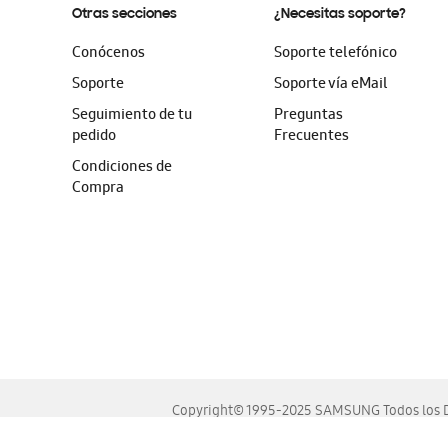
Otras secciones
¿Necesitas soporte?
Conócenos
Soporte telefónico
Soporte
Soporte vía eMail
Seguimiento de tu
Preguntas
pedido
Frecuentes
Condiciones de
Compra
Copyright© 1995-2025 SAMSUNG Todos los D
Este sitio se ve mejor en las últimas versiones de Chrome