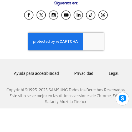
Síguenos en:
Samsung Ecuador
Samsung El Salvador
Samsung Guatemala
Samsung Honduras
Samsung Nicaragua
Samsung Panamá
Samsung República Dominicana
Samsung Venezuela
Ayuda para accesibilidad
Privacidad
Legal
Copyright© 1995-2025 SAMSUNG Todos los Derechos Reservados.
Este sitio se ve mejor en las últimas versiones de Chrome, Edge,
Safari y Mozilla Firefox.