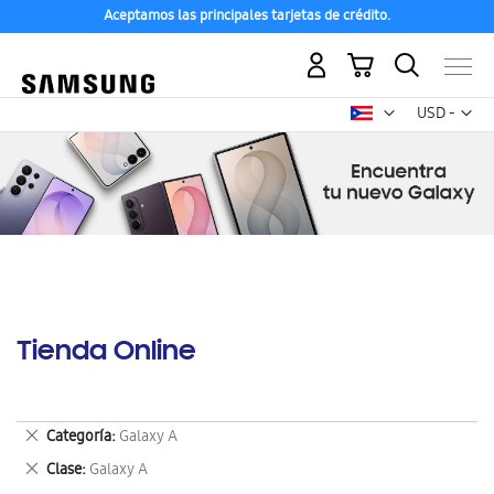
Aceptamos las principales tarjetas de crédito.
Mi carrito
Mon
USD -
dólar
estadounid
Tienda Online
Eliminar
Categoría
Galaxy A
este
Eliminar
Clase
Galaxy A
artículo
este