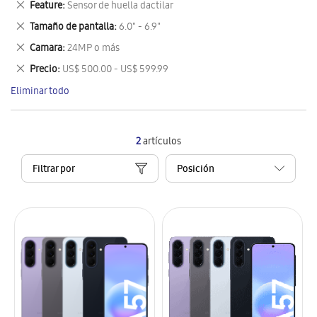
Eliminar
Feature
Sensor de huella dactilar
artículo
este
Eliminar
Tamaño de pantalla
6.0" - 6.9"
artículo
este
Eliminar
Camara
24MP o más
artículo
este
Eliminar
Precio
US$ 500.00 - US$ 599.99
artículo
este
Eliminar todo
artículo
2
artículos
Filtrar por