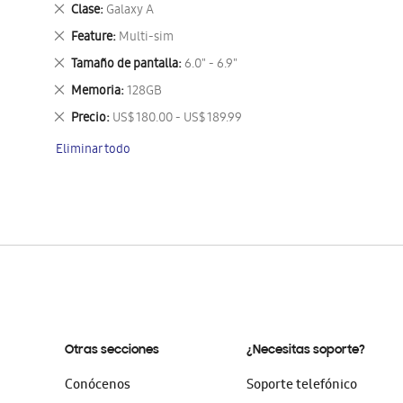
este
Eliminar
Clase
Galaxy A
artículo
este
Eliminar
Feature
Multi-sim
artículo
este
Eliminar
Tamaño de pantalla
6.0" - 6.9"
artículo
este
Eliminar
Memoria
128GB
artículo
este
Eliminar
Precio
US$ 180.00 - US$ 189.99
artículo
este
Eliminar todo
artículo
Otras secciones
¿Necesitas soporte?
Conócenos
Soporte telefónico