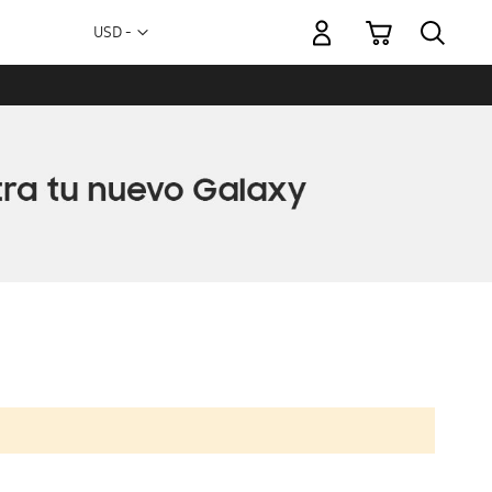
Mi carrito
Moneda
USD -
dólar
estadounidense