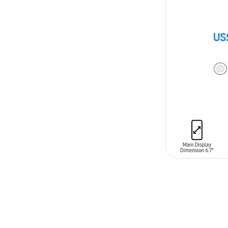
US
AÑADIR AL C