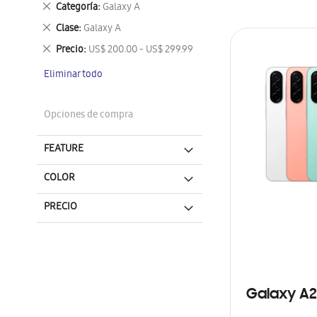
Eliminar
Categoría
Galaxy A
este
Eliminar
Clase
Galaxy A
artículo
este
Eliminar
Precio
US$ 200.00 - US$ 299.99
artículo
este
Eliminar todo
artículo
Opciones de compra
FEATURE
COLOR
PRECIO
Galaxy A2