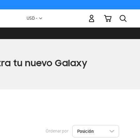
Mi carrito
Moneda
USD -
dólar
estadounidense
Ordenar por