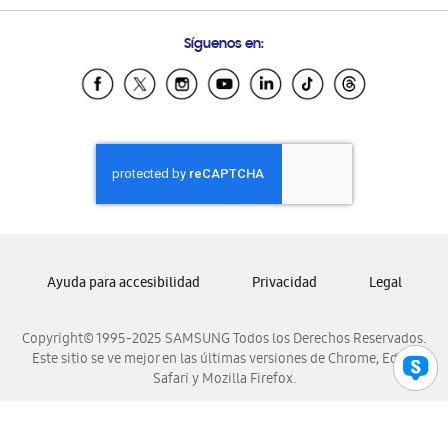
Preguntas Frecuentes
Samsung Costa Rica
Síguenos en:
Samsung Ecuador
Samsung El Salvador
Samsung Guatemala
Samsung Honduras
Samsung Nicaragua
Samsung Panamá
Samsung República Dominicana
Samsung Venezuela
Ayuda para accesibilidad
Privacidad
Legal
Copyright© 1995-2025 SAMSUNG Todos los Derechos Reservados.
Este sitio se ve mejor en las últimas versiones de Chrome, Edge,
Safari y Mozilla Firefox.