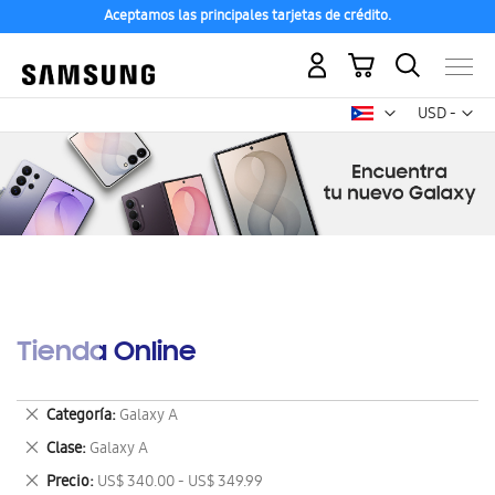
Aceptamos las principales tarjetas de crédito.
Mi carrito
Mon
USD -
dólar
estadounid
Tienda Online
Eliminar
Categoría
Galaxy A
este
Eliminar
Clase
Galaxy A
artículo
este
Eliminar
Precio
US$ 340.00 - US$ 349.99
artículo