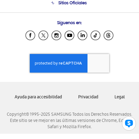
Sitios Oficiales
Condiciones de Compra
Soporte vía eMail
Preguntas Frecuentes
Samsung Costa Rica
Síguenos en:
Samsung Ecuador
Samsung El Salvador
Samsung Guatemala
Samsung Honduras
Samsung Nicaragua
Samsung Panamá
Samsung República Dominicana
Samsung Venezuela
Ayuda para accesibilidad
Privacidad
Legal
Copyright© 1995-2025 SAMSUNG Todos los Derechos Reservados.
Este sitio se ve mejor en las últimas versiones de Chrome, Edge,
Safari y Mozilla Firefox.