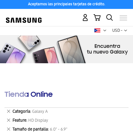
Aceptamos las principales tarjetas de crédito.
Mi carrito
Mon
USD -
dólar
estadounid
Tienda Online
Eliminar
Categoría
Galaxy A
este
Eliminar
Feature
HD Display
artículo
este
Eliminar
Tamaño de pantalla
6.0" - 6.9"
artículo