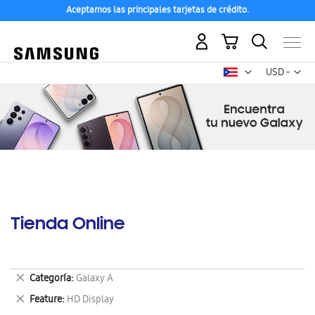
Aceptamos las principales tarjetas de crédito.
Mi carrito
Mon
USD -
dólar
estadounid
Tienda Online
Eliminar
Categoría
Galaxy A
este
Eliminar
Feature
HD Display
artículo
este