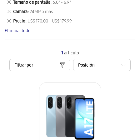
Eliminar
Tamaño de pantalla
6.0" - 6.9"
artículo
este
Eliminar
Camara
24MP o más
artículo
este
Eliminar
Precio
US$ 170.00 - US$ 179.99
artículo
este
Eliminar todo
artículo
1
artículo
Filtrar por