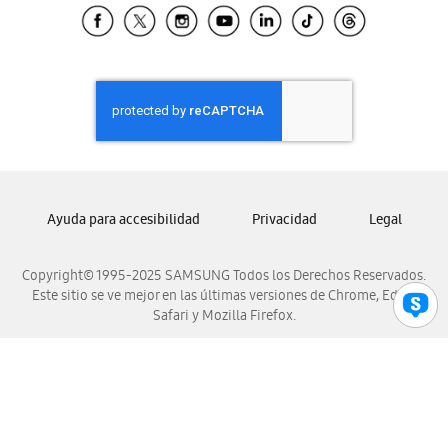
Samsung El Salvador
Samsung Guatemala
Samsung Honduras
Samsung Nicaragua
Samsung Panamá
Samsung República Dominicana
Samsung Venezuela
Ayuda para accesibilidad
Privacidad
Legal
Copyright© 1995-2025 SAMSUNG Todos los Derechos Reservados.
Este sitio se ve mejor en las últimas versiones de Chrome, Edge,
Safari y Mozilla Firefox.