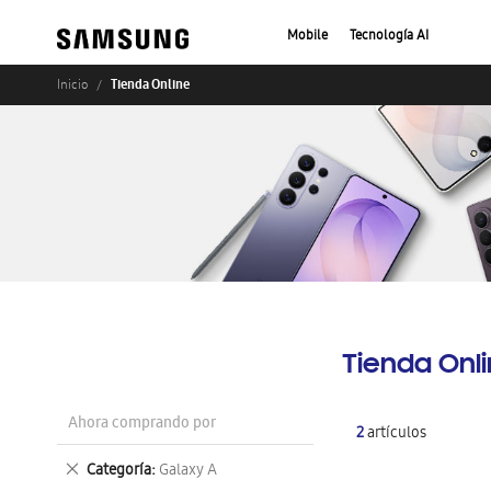
Mobile
Tecnología AI
Tienda Online
Inicio
Tienda Onl
Ahora comprando por
2
artículos
Eliminar
Categoría
Galaxy A