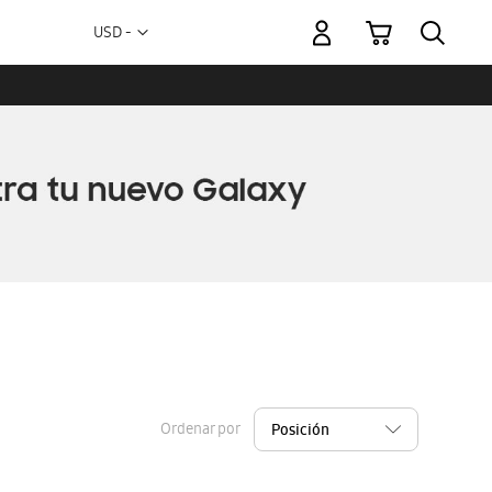
Mi carrito
Moneda
USD -
dólar
estadounidense
Ordenar por