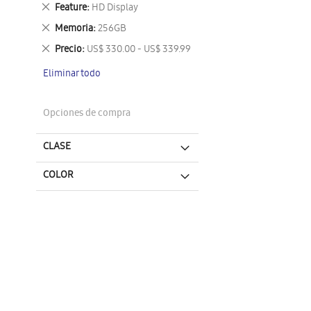
este
Eliminar
Feature
HD Display
artículo
este
Eliminar
Memoria
256GB
artículo
este
Eliminar
Precio
US$ 330.00 - US$ 339.99
artículo
este
Eliminar todo
artículo
Opciones de compra
CLASE
COLOR