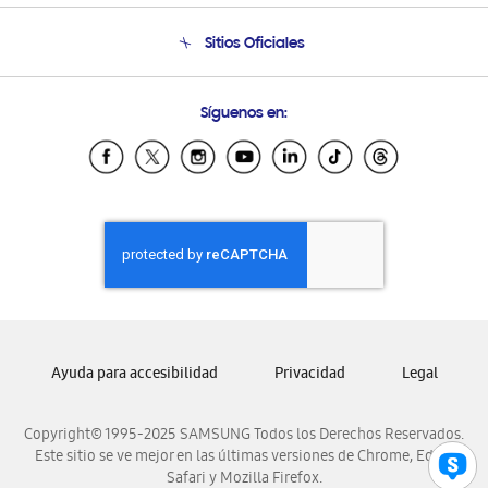
Seguimiento de tu pedido
Soporte telefónico
Sitios Oficiales
Condiciones de Compra
Soporte vía eMail
Preguntas Frecuentes
Samsung Costa Rica
Síguenos en:
Samsung Ecuador
Samsung El Salvador
Samsung Guatemala
Samsung Honduras
Samsung Nicaragua
Samsung Panamá
Samsung República Dominicana
Samsung Venezuela
Ayuda para accesibilidad
Privacidad
Legal
Copyright© 1995-2025 SAMSUNG Todos los Derechos Reservados.
Este sitio se ve mejor en las últimas versiones de Chrome, Edge,
Safari y Mozilla Firefox.