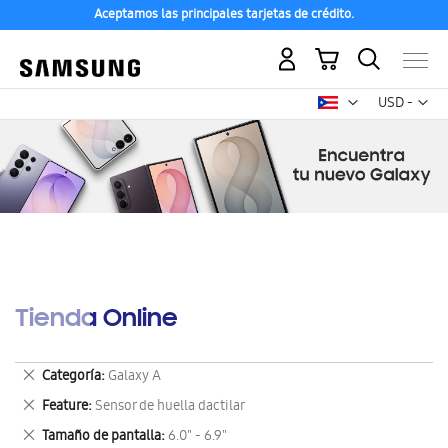
Aceptamos las principales tarjetas de crédito.
Mi carrito
Mon
USD -
dólar
estadounid
Tienda Online
Eliminar
Categoría
Galaxy A
este
Eliminar
Feature
Sensor de huella dactilar
artículo
este
Eliminar
Tamaño de pantalla
6.0" - 6.9"
artículo