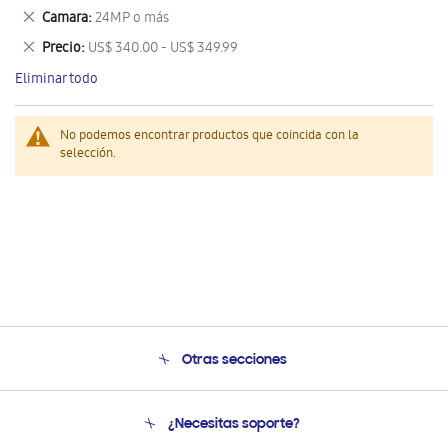
este
Eliminar
Camara
24MP o más
artículo
este
Eliminar
Precio
US$ 340.00 - US$ 349.99
artículo
este
Eliminar todo
artículo
No podemos encontrar productos que coincida con la
selección.
Otras secciones
Conócenos
¿Necesitas soporte?
Soporte