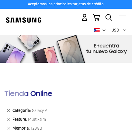
Aceptamos las principales tarjetas de crédito.
Mi carrito
Mon
USD -
dólar
estadounid
Tienda Online
Eliminar
Categoría
Galaxy A
este
Eliminar
Feature
Multi-sim
artículo
este
Eliminar
Memoria
128GB
artículo