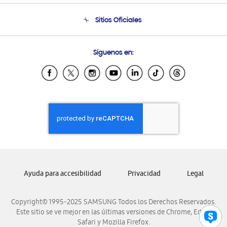
Seguimiento de tu pedido
Soporte telefónico
Sitios Oficiales
Condiciones de Compra
Soporte vía eMail
Preguntas Frecuentes
Samsung Costa Rica
Síguenos en:
Samsung Ecuador
Samsung El Salvador
Samsung Guatemala
Samsung Honduras
Samsung Nicaragua
Samsung Panamá
Samsung República Dominicana
Samsung Venezuela
Ayuda para accesibilidad
Privacidad
Legal
Copyright© 1995-2025 SAMSUNG Todos los Derechos Reservados.
Este sitio se ve mejor en las últimas versiones de Chrome, Edge,
Safari y Mozilla Firefox.