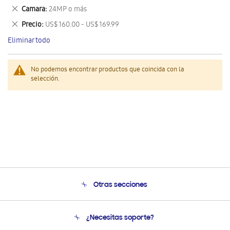
este
Eliminar
Camara
24MP o más
artículo
este
Eliminar
Precio
US$ 160.00 - US$ 169.99
artículo
este
Eliminar todo
artículo
No podemos encontrar productos que coincida con la
selección.
Otras secciones
Conócenos
¿Necesitas soporte?
Soporte