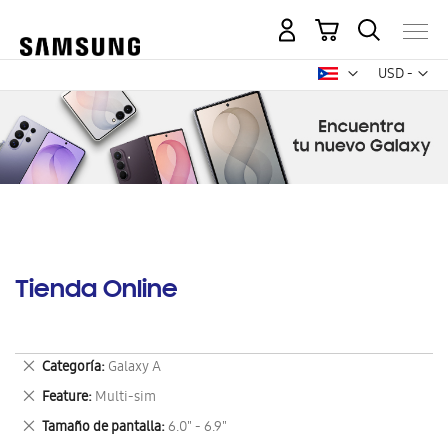
Mi carrito
Mon
USD -
dólar
estadounid
Tienda Online
Eliminar
Categoría
Galaxy A
este
Eliminar
Feature
Multi-sim
artículo
este
Eliminar
Tamaño de pantalla
6.0" - 6.9"
artículo
este