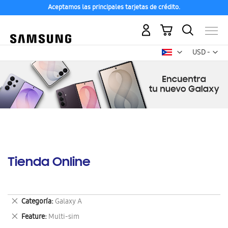
Aceptamos las principales tarjetas de crédito.
Mi carrito
Mon
USD -
dólar
estadounid
Tienda Online
Eliminar
Categoría
Galaxy A
este
Eliminar
Feature
Multi-sim
artículo
este