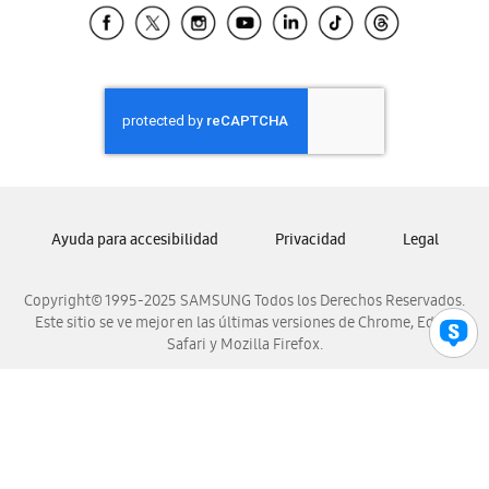
Samsung El Salvador
Samsung Guatemala
Samsung Honduras
Samsung Nicaragua
Samsung Panamá
Samsung República Dominicana
Samsung Venezuela
Ayuda para accesibilidad
Privacidad
Legal
Copyright© 1995-2025 SAMSUNG Todos los Derechos Reservados.
Este sitio se ve mejor en las últimas versiones de Chrome, Edge,
Safari y Mozilla Firefox.