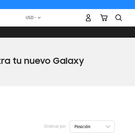
Mi carrito
Moneda
USD -
dólar
estadounidense
Ordenar por