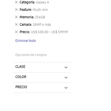
Eliminar
Categoría
Galaxy A
este
Eliminar
Feature
Multi-sim
artículo
este
Eliminar
Memoria
256GB
artículo
este
Eliminar
Camara
24MP o más
artículo
este
Eliminar
Precio
US$ 500.00 - US$ 599.99
artículo
este
Eliminar todo
artículo
Opciones de compra
CLASE
COLOR
PRECIO