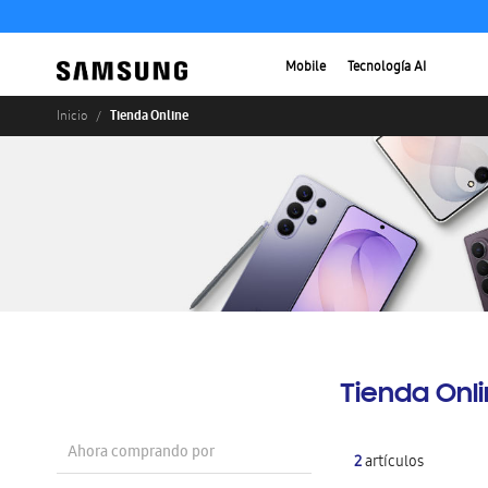
Mobile
Tecnología AI
Tienda Online
Inicio
Tienda Onl
Ahora comprando por
2
artículos