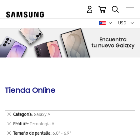
Mi carrito
Mon
USD -
dólar
estadounid
Tienda Online
Eliminar
Categoría
Galaxy A
este
Eliminar
Feature
Tecnología AI
artículo
este
Eliminar
Tamaño de pantalla
6.0" - 6.9"
artículo
este