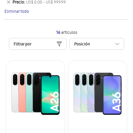
Eliminar
Precio
US$ 0.00 - US$ 999.99
artículo
este
Eliminar todo
artículo
16
artículos
Filtrar por