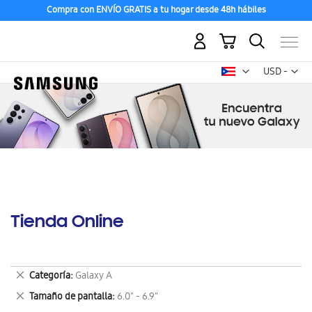
Compra con ENVÍO GRATIS a tu hogar desde 48h hábiles
Mi carrito
Mon
USD -
dólar
estadounid
Tienda Online
Eliminar
Categoría
Galaxy A
este
Eliminar
Tamaño de pantalla
6.0" - 6.9"
artículo
este