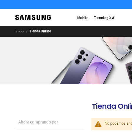
Mobile
Tecnología AI
Tienda Online
Inicio
Tienda Onl
Ahora comprando por
No podemos enco