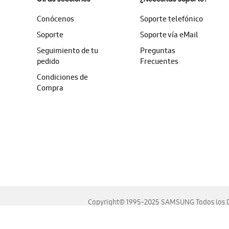
Conócenos
Soporte telefónico
Soporte
Soporte vía eMail
Seguimiento de tu
Preguntas
pedido
Frecuentes
Condiciones de
Compra
Copyright© 1995-2025 SAMSUNG Todos los D
Este sitio se ve mejor en las últimas versiones de Chrome