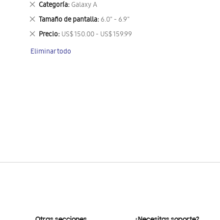
Eliminar
Categoría
Galaxy A
este
Eliminar
Tamaño de pantalla
6.0" - 6.9"
artículo
este
Eliminar
Precio
US$ 150.00 - US$ 159.99
artículo
este
Eliminar todo
artículo
Otras secciones
¿Necesitas soporte?