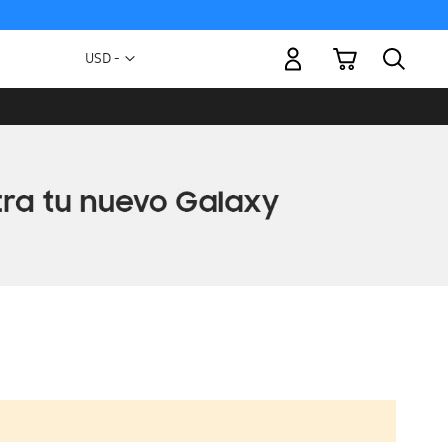
Mi carrito
Moneda
USD -
dólar
estadounidense