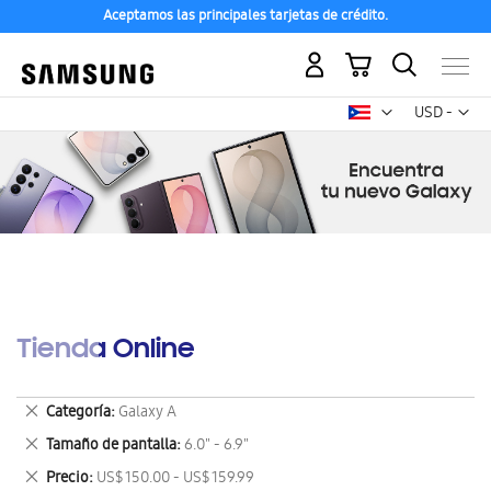
Aceptamos las principales tarjetas de crédito.
Mi carrito
Mon
USD -
dólar
estadounid
Tienda Online
Eliminar
Categoría
Galaxy A
este
Eliminar
Tamaño de pantalla
6.0" - 6.9"
artículo
este
Eliminar
Precio
US$ 150.00 - US$ 159.99
artículo