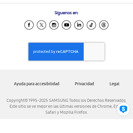
Preguntas Frecuentes
Samsung Costa Rica
Síguenos en:
Samsung Ecuador
Samsung El Salvador
Samsung Guatemala
Samsung Honduras
Samsung Nicaragua
Samsung Panamá
Samsung República Dominicana
Samsung Venezuela
Ayuda para accesibilidad
Privacidad
Legal
Copyright© 1995-2025 SAMSUNG Todos los Derechos Reservados.
Este sitio se ve mejor en las últimas versiones de Chrome, Edge,
Safari y Mozilla Firefox.