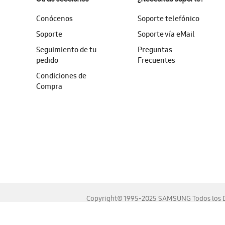
Conócenos
Soporte telefónico
Soporte
Soporte vía eMail
Seguimiento de tu
Preguntas
pedido
Frecuentes
Condiciones de
Compra
Copyright© 1995-2025 SAMSUNG Todos los D
Este sitio se ve mejor en las últimas versiones de Chrome