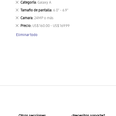
Eliminar
Categoría
Galaxy A
este
Eliminar
Tamaño de pantalla
6.0" - 6.9"
artículo
este
Eliminar
Camara
24MP o más
artículo
este
Eliminar
Precio
US$ 160.00 - US$ 169.99
artículo
este
Eliminar todo
artículo
Otras secciones
¿Necesitas soporte?