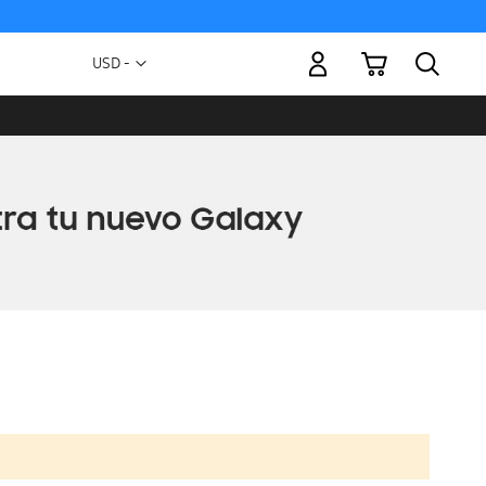
Mi carrito
Moneda
USD -
dólar
estadounidense