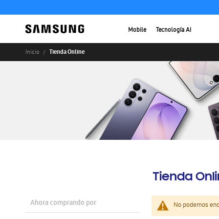
Mobile
Tecnología AI
Tienda Online
Inicio
Tienda Onl
Ahora comprando por
No podemos enco