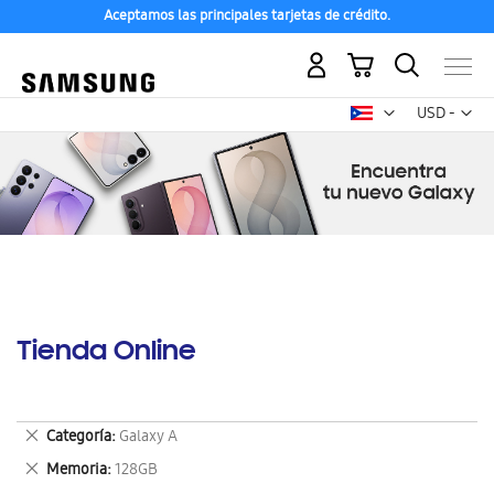
Aceptamos las principales tarjetas de crédito.
Mi carrito
Mon
USD -
dólar
estadounid
Tienda Online
Eliminar
Categoría
Galaxy A
este
Eliminar
Memoria
128GB
artículo
este