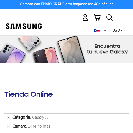
Compra con ENVÍO GRATIS a tu hogar desde 48h hábiles
Mi carrito
Mon
USD -
dólar
estadounid
Tienda Online
Eliminar
Categoría
Galaxy A
este
Eliminar
Camara
24MP o más
artículo
este