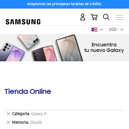
Aceptamos las principales tarjetas de crédito.
Mi carrito
Mon
USD -
dólar
estadounid
Tienda Online
Eliminar
Categoría
Galaxy A
este
Eliminar
Memoria
256GB
artículo
este