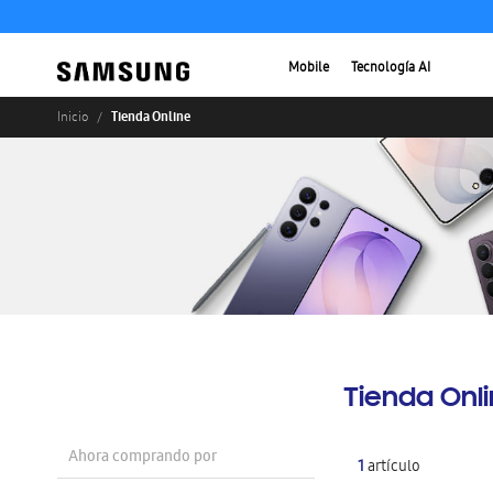
Mobile
Tecnología AI
Tienda Online
Inicio
Tienda Onl
Ahora comprando por
1
artículo