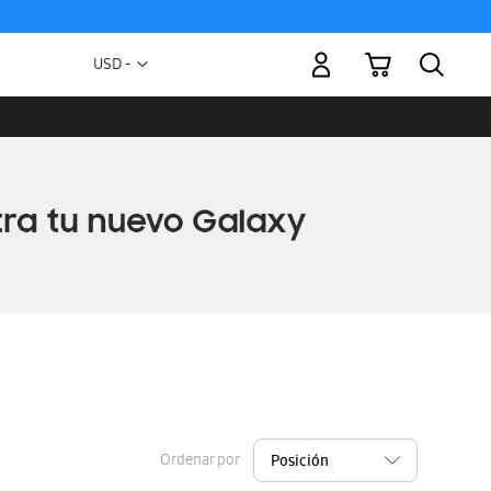
Mi carrito
Moneda
USD -
dólar
estadounidense
Ordenar por