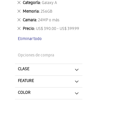
Eliminar
Categoría
Galaxy A
este
Eliminar
Memoria
256GB
artículo
este
Eliminar
Camara
24MP o más
artículo
este
Eliminar
Precio
US$ 390.00 - US$ 399.99
artículo
este
Eliminar todo
artículo
Opciones de compra
CLASE
FEATURE
COLOR