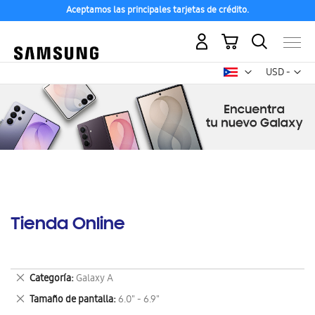
Aceptamos las principales tarjetas de crédito.
Mi carrito
Mon
USD -
dólar
estadounid
Tienda Online
Eliminar
Categoría
Galaxy A
este
Eliminar
Tamaño de pantalla
6.0" - 6.9"
artículo
este