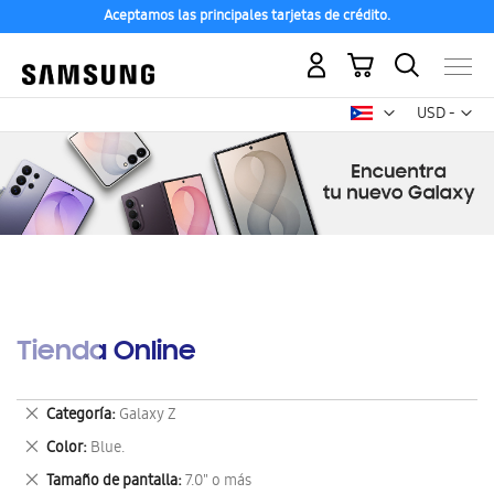
Aceptamos las principales tarjetas de crédito.
Mi carrito
Mon
USD -
dólar
estadounid
Tienda Online
Eliminar
Categoría
Galaxy Z
este
Eliminar
Color
Blue.
artículo
este
Eliminar
Tamaño de pantalla
7.0" o más
artículo