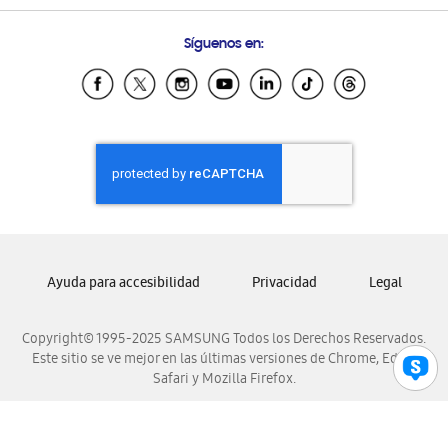
Preguntas Frecuentes
Samsung Costa Rica
Síguenos en:
Samsung Ecuador
Samsung El Salvador
Samsung Guatemala
Samsung Honduras
Samsung Nicaragua
Samsung Panamá
Samsung República Dominicana
Samsung Venezuela
Ayuda para accesibilidad
Privacidad
Legal
Copyright© 1995-2025 SAMSUNG Todos los Derechos Reservados.
Este sitio se ve mejor en las últimas versiones de Chrome, Edge,
Safari y Mozilla Firefox.